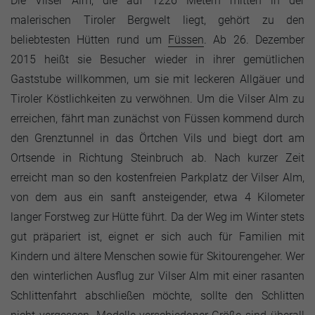
Die Vilser Alm, die auf 1226 Metern mitten in der
malerischen Tiroler Bergwelt liegt, gehört zu den
beliebtesten Hütten rund um
Füssen
. Ab 26. Dezember
2015 heißt sie Besucher wieder in ihrer gemütlichen
Gaststube willkommen, um sie mit leckeren Allgäuer und
Tiroler Köstlichkeiten zu verwöhnen. Um die Vilser Alm zu
erreichen, fährt man zunächst von Füssen kommend durch
den Grenztunnel in das Örtchen Vils und biegt dort am
Ortsende in Richtung Steinbruch ab. Nach kurzer Zeit
erreicht man so den kostenfreien Parkplatz der Vilser Alm,
von dem aus ein sanft ansteigender, etwa 4 Kilometer
langer Forstweg zur Hütte führt. Da der Weg im Winter stets
gut präpariert ist, eignet er sich auch für Familien mit
Kindern und ältere Menschen sowie für Skitourengeher. Wer
den winterlichen Ausflug zur Vilser Alm mit einer rasanten
Schlittenfahrt abschließen möchte, sollte den Schlitten