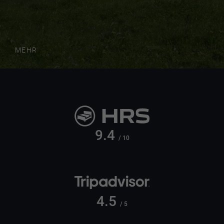
MEHR
9.4
/ 10
4.5
/ 5