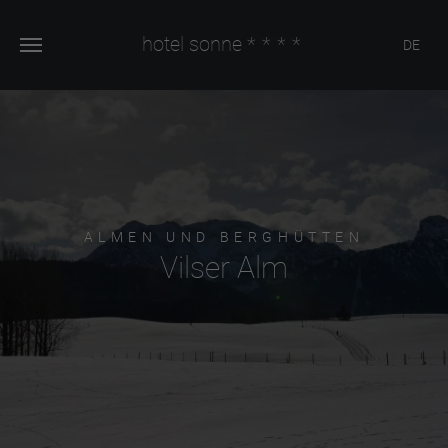
hotel sonne
****
DE
ALMEN UND BERGHÜTTEN
Vilser Alm