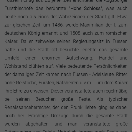
Füssen richtig auf. Zu jener Zeit errichteten die Augsburger
Fürstbischöfe das berühmte "
Hohe Schloss
", was auch
heute noch als eines der Wahrzeichen der Stadt gilt. Etwa
zur gleichen Zeit, um 1486, wurde Maximilian der I. zum
deutschen König ernannt und 1508 auch zum römischen
Kaiser. Da er zeitweise seinen Regierungssitz in Füssen
hatte und die Stadt oft besuchte, erlebte das gesamte
Umfeld einen enormen Aufschwung. Handel und
Wohlstand blühten auf. Viele bedeutende Persönlichkeiten
der damaligen Zeit kamen nach Füssen - Adelsleute, Ritter,
hohe Geistliche, Fürsten, Ratsherren u.v.m. - um dem Kaiser
ihre Ehre zu erweisen. Dieser veranstaltete auch regelmäßig
bei seinen Besuchen große Feste. Als typischer
Renaissanceherrscher, der den Prunk liebte, ging es dabei
hoch her. Prächtige Umzüge durch die gesamte Stadt
wurden abgehalten und man veranstaltete große