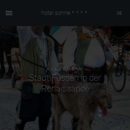
hotel sonne
****
DE
ALLGEMEIN
Stadt Füssen in der
Renaissance