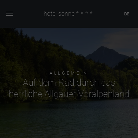
hotel sonne
****
DE
ALLGEMEIN
Auf dem Rad durch das
herrliche Allgäuer Voralpenland