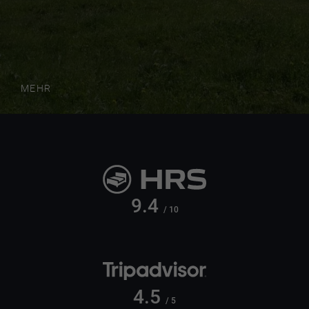
MEHR
9.4
/ 10
4.5
/ 5