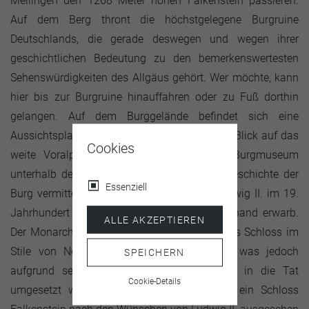
Meilingen den 1268 Meter hohen Falkenstein passieren.
Auf dem Berg thront die höchstgelegene Burgruine
Deutschlands, die gerade deswegen und wegen ihrer
geschichtlichen Bedeutung zu den bemerkenswertesten
Sehenswürdigkeiten des Allgäus gehört. Wer möchte, kann
hier bis zur Burgruine hinauffahren oder zu Fuß dorthin
gelangen. Auf dem Burggelände befindet sich eine
Aussichtsplattform, die einen phantastischen Blick auf das
Cookies
weite Voralpenland ermöglicht. In einem Burgmuseum
unterhalb der Ruine wird die interessante Geschichte der
Essenziell
Burg vermittelt, die schon Märchenkönig Ludwig II. im 19.
Jahrhundert derart gefiel, dass er sie kurzerhand erwarb.
ALLE AKZEPTIEREN
Der Monarch wollte aus der Ruine ein weiteres Schloss im
Stile von Neuschwanstein machen lassen, was jedoch
SPEICHERN
aufgrund seines Todes wenig später nicht in die Tat
Cookie-Details
umgesetzt wurde. Das Museum zeigt, wie ein Schloss