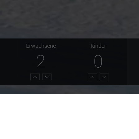
Erwachsene
Kinder
2
0
b einer traumhaften Gebirgslandschaft auf 1320 Höhenmete
or allem auch im Herbst und Winter macht es richtig Spaß, na
nießen.