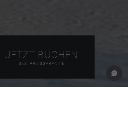
JETZT BUCHEN
BESTPREISGARANTIE
rn am Schwangauer
Tegelberg
steht, ist zu jeder
ch einer Wanderung an der kühlen Luft in der