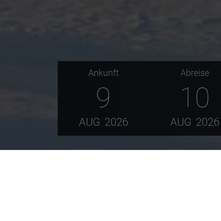
Ankunft
Abreise
9
10
AUG
2026
AUG
2026
Die gemütliche
Rohrkopfhütte
, die innerhal
Jahreszeit ein sehr schönes Ausflugsziel. V
heimeligen Hütte Allgäuer Köstlichkeiten zu ge