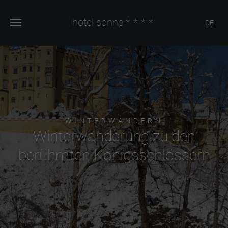
hotel sonne
****
DE
WINTERWANDERN
Winterwanderung zu den
berühmten Königsschlössern