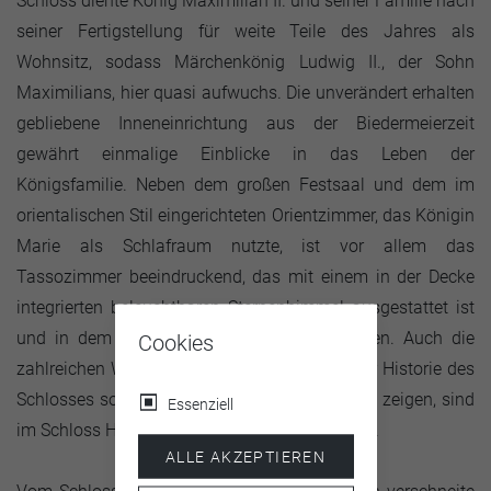
Schloss diente König Maximilian II. und seiner Familie nach
seiner Fertigstellung für weite Teile des Jahres als
Wohnsitz, sodass Märchenkönig Ludwig II., der Sohn
Maximilians, hier quasi aufwuchs. Die unverändert erhalten
gebliebene Inneneinrichtung aus der Biedermeierzeit
gewährt einmalige Einblicke in das Leben der
Königsfamilie. Neben dem großen Festsaal und dem im
orientalischen Stil eingerichteten Orientzimmer, das Königin
Marie als Schlafraum nutzte, ist vor allem das
Tassozimmer beeindruckend, das mit einem in der Decke
integrierten beleuchtbaren Sternenhimmel ausgestattet ist
und in dem die Könige die Nacht verbrachten. Auch die
Cookies
zahlreichen Wandgemälde, die Motive aus der Historie des
Schlosses sowie der Sagen- und Märchenwelt zeigen, sind
Essenziell
im Schloss Hohenschwangau sehr sehenswert.
ALLE AKZEPTIEREN