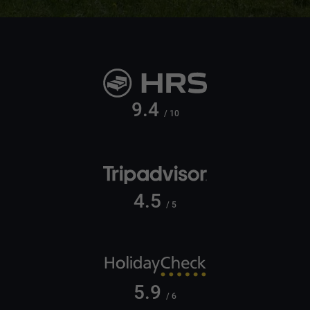
9.4
/ 10
4.5
/ 5
5.9
/ 6