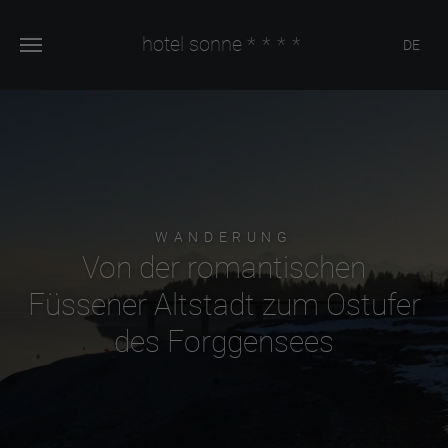
hotel sonne
****
DE
WANDERUNG
Von der romantischen
Füssener Altstadt zum Ostufer
des Forggensees