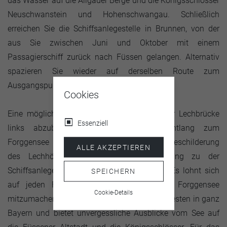
das Wasser auf die Allgäuer Berge und die Königsschlösser
Neuschwanstein und Hohenschwangau. Schließlich
erreichen Sie die Schiffsanlegestelle in Brunnen, von der
aus Sie zwischen Juni und Oktober mit einem
Passagierschiff zurück nach Füssen gelangen. Alternativ
spazieren Sie wieder auf derselben Route zum
Ausgangspunkt.
Cookies
Eine mögliche Alternative ist, kurz hinter der Lechbrücke
Essenziell
links abzubiegen und am Lechufer entlang zum
Forggensee zu gehen. Dort folgen Sie der Beschilderung
ALLE AKZEPTIEREN
des Lechhöhenwegs, um am Ufer entlang zu der
Schiffsanlegestelle in Brunnen zu wandern. Es lohnt sich
SPEICHERN
auf jeden Fall, eine Schifffahrt auf dem Forggensee
Cookie-Details
mitzumachen, denn diese zählt zu den beliebtesten in ganz
Bayern und bietet unvergessliche Ausblicke vom See auf