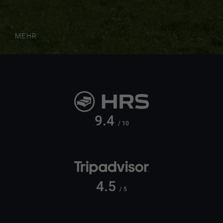
MEHR
9.4
/ 10
4.5
/ 5