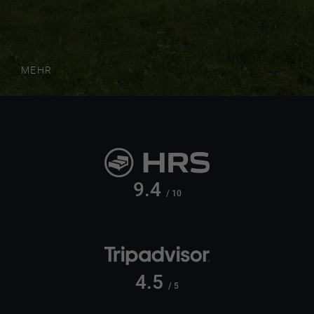
MEHR
9.4
/ 10
4.5
/ 5