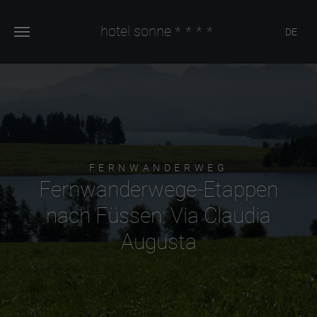
hotel sonne
****
DE
FERNWANDERWEG
Fernwanderwege-Etappen
nach Füssen: Via Claudia
Augusta