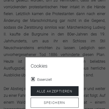
Brand gesetzt wurden, um zu verhindern, dass sie dem
vorrückenden protestantischen Heer intakt in die Hände
fielen. Letztlich kamen die Protestanten dann nach einer
Änderung der Marschrichtung gar nicht in die Gegend,
sodass die Zerstörung sinnlos war. Märchenkönig Ludwig
II. kaufte die Burgruine in den 80er-Jahren des 19.
Jahrhunderts, um aus ihr ein Schloss im Stil
Neuschwansteins errichten zu lassen. Lediglich sein
unvorhergesehener Tod 1886 verhinderte diesen Plan.
Heute ist die Burgruine Falkenstein ein beliebtes
Cookies
Ausflugsziel, vor allem auch weil von ihr aus herrliche
Ausblicke über das weite Voralpenland möglich sind.
Essenziell
Der Abstieg erfolgt bis zur Mariengrotte hinunter und weiter
ALLE AKZEPTIEREN
zu einer Fahrstraße, der man in Richtung Zirmgrat folgt. Auf
einem Waldpfad geht es über den Zirmgrat – einem
SPEICHERN