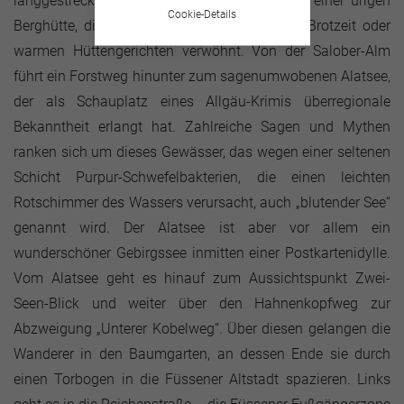
langgestreckten Höhenzug - zur Salober-Alm, einer urigen
Cookie-Details
Berghütte, die ihre Gäste mit einer leckeren Brotzeit oder
warmen Hüttengerichten verwöhnt. Von der Salober-Alm
führt ein Forstweg hinunter zum sagenumwobenen Alatsee,
der als Schauplatz eines Allgäu-Krimis überregionale
Bekanntheit erlangt hat. Zahlreiche Sagen und Mythen
ranken sich um dieses Gewässer, das wegen einer seltenen
Schicht Purpur-Schwefelbakterien, die einen leichten
Rotschimmer des Wassers verursacht, auch „blutender See“
genannt wird. Der Alatsee ist aber vor allem ein
wunderschöner Gebirgssee inmitten einer Postkartenidylle.
Vom Alatsee geht es hinauf zum Aussichtspunkt Zwei-
Seen-Blick und weiter über den Hahnenkopfweg zur
Abzweigung „Unterer Kobelweg“. Über diesen gelangen die
Wanderer in den Baumgarten, an dessen Ende sie durch
einen Torbogen in die Füssener Altstadt spazieren. Links