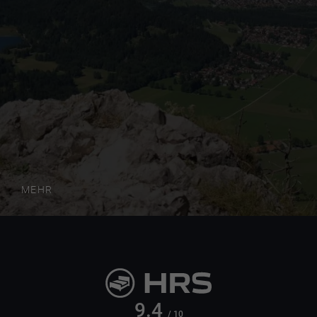
MEHR
9.4
/ 10