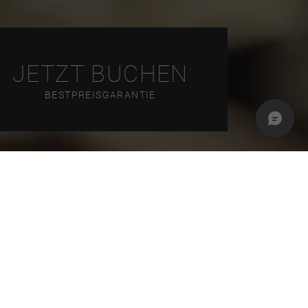
JETZT BUCHEN
BESTPREISGARANTIE
öne Faulenbacher Tal führt und einen leichten
nen und eine echte Bilderbuchlandschaft zum
ten überhaupt. Wenn man sich dabei auch noch
Genuss und macht richtig viel Spaß. Die hier