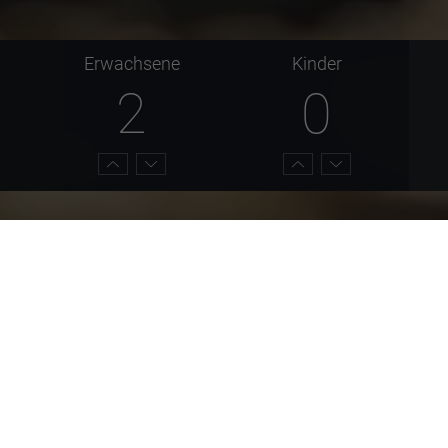
Erwachsene
Kinder
2
0
 Kilometer lange Nordic-Walking-Tour, die durch das wundersch
ten einen malerische Seen, spannende Naturerlebnisstatio
ng schont die Gelenke und zählt zu den gesündesten Sportar
gt, dann wird die sportliche Betätigung zu einem absoluten 