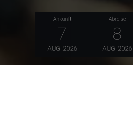
Ankunft
Abreise
7
8
AUG
2026
AUG
2026
Die Baumgarten-Kobelweg-Runde ist eine ca. 5
Anspruch hat. Entlang der Wegstrecke erwar
Dahinschmelzen.
Das aus Skandinavien stammende Nordic-Walki
innerhalb einer echten Traumlandschaft bewe