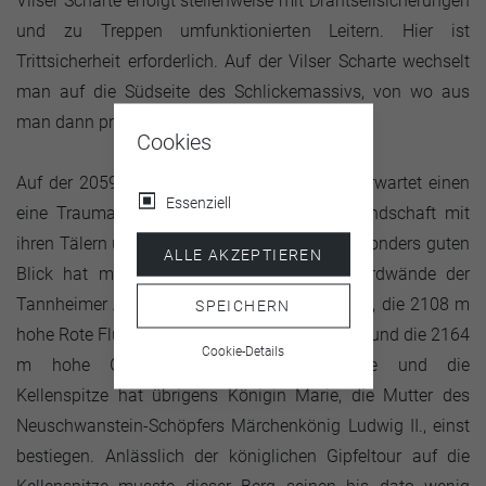
Vilser Scharte erfolgt stellenweise mit Drahtseilsicherungen
und zu Treppen umfunktionierten Leitern. Hier ist
Trittsicherheit erforderlich. Auf der Vilser Scharte wechselt
man auf die Südseite des Schlickemassivs, von wo aus
man dann problemlos den Gipfel erreicht.
Cookies
Auf der 2059 Meter hohen Großen Schlicke erwartet einen
Essenziell
eine Traumaussicht über die umliegende Landschaft mit
ihren Tälern und prächtigen Bergen. Einen besonders guten
ALLE AKZEPTIEREN
Blick hat man von hier auf die wilden Nordwände der
Tannheimer Alpen: den 2173 m hohen Gimpel, die 2108 m
SPEICHERN
hohe Rote Flüh, die 2238 m hohe Kellenspitze und die 2164
Cookie-Details
m hohe Gehrenspitze. Die Gehrenspitze und die
Kellenspitze hat übrigens Königin Marie, die Mutter des
Neuschwanstein-Schöpfers Märchenkönig Ludwig II., einst
bestiegen. Anlässlich der königlichen Gipfeltour auf die