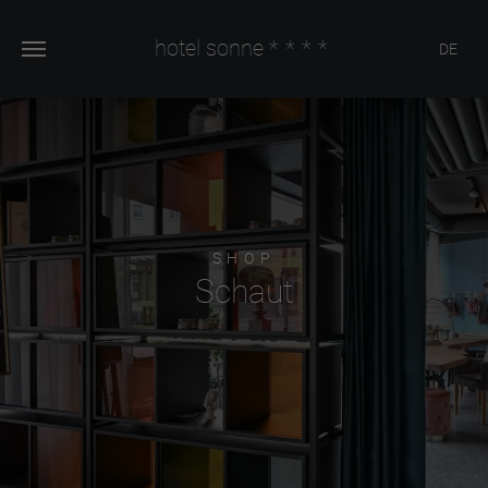
hotel sonne
****
DE
SHOP
Schaut