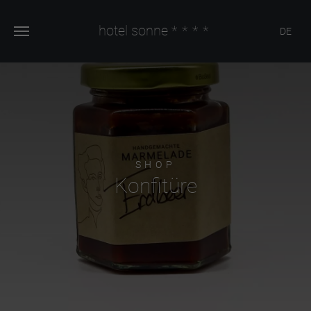
hotel sonne
****
DE
SHOP
Konfitüre