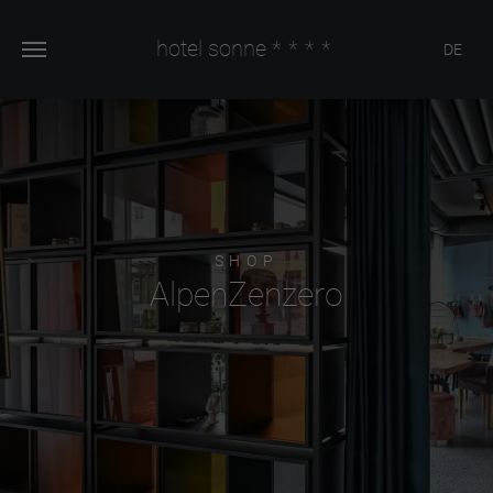
hotel sonne
****
DE
SHOP
AlpenZenzero