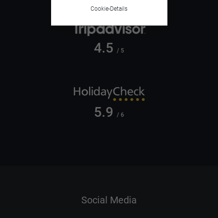
Cookie-Details
4.5
/ 5
5.9
/ 6
Social Media