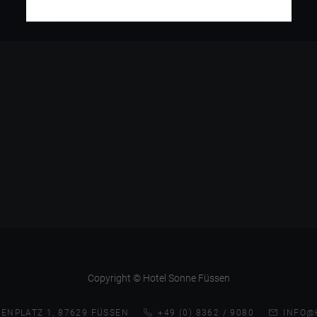
Copyright © Hotel Sonne Füssen
ENPLATZ 1, 87629 FÜSSEN
+49 (0) 8362 / 9080
INFO@