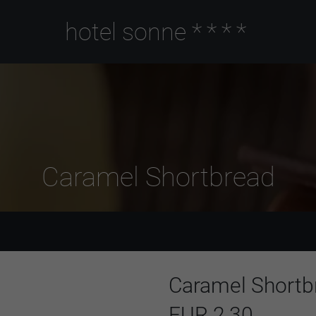
hotel sonne
****
Caramel Shortbread
Caramel Shortb
EUR 2,30