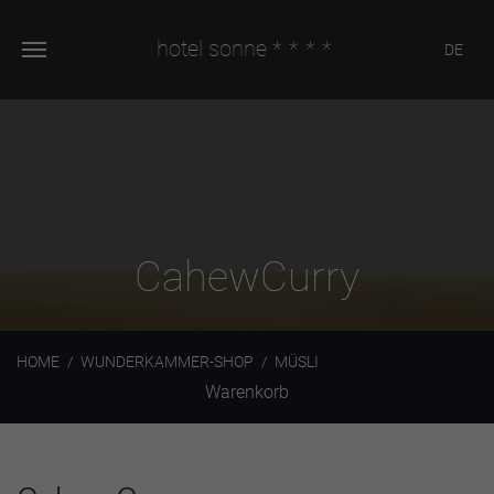
hotel sonne
****
DE
CahewCurry
HOME
WUNDERKAMMER-SHOP
MÜSLI
Warenkorb