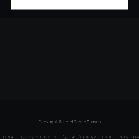
Copyright © Hotel Sonne Füssen
ENPLATZ 1, 87629 FÜSSEN
+49 (0) 8362 / 9080
INFO@