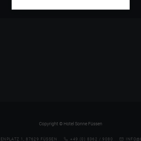
Copyright © Hotel Sonne Füssen
ENPLATZ 1, 87629 FÜSSEN
+49 (0) 8362 / 9080
INFO@