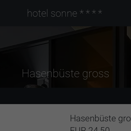
hotel sonne
****
Hasenbüste gross
Hasenbüste gr
EUR 24,50