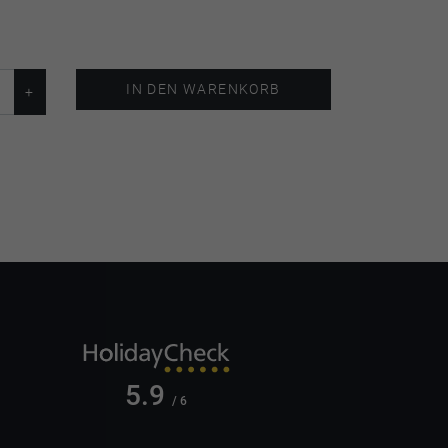
IN DEN WARENKORB
5.9
/ 6