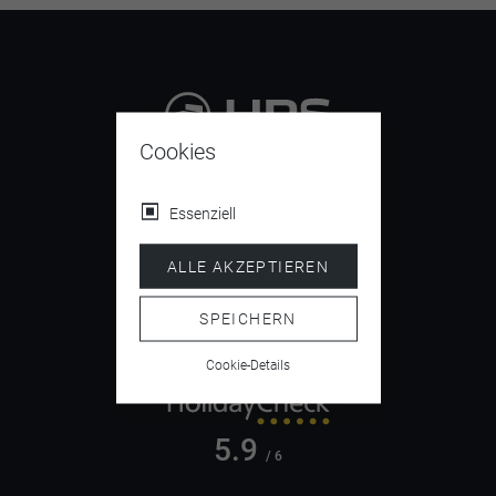
Cookies
9.4
/ 10
Essenziell
ALLE AKZEPTIEREN
4.5
/ 5
SPEICHERN
Cookie-Details
5.9
/ 6