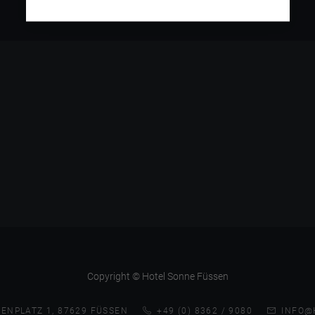
Copyright © Hotel Sonne Füssen
ENPLATZ 1, 87629 FÜSSEN
+49 (0) 8362 / 9080
INFO@