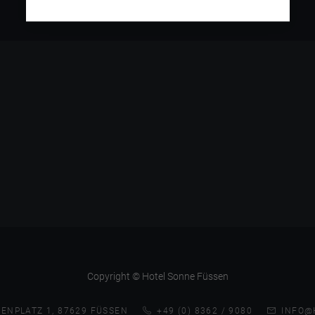
Copyright © Hotel Sonne Füssen
ENPLATZ 1, 87629 FÜSSEN
+49 (0) 8362 / 9080
INFO@