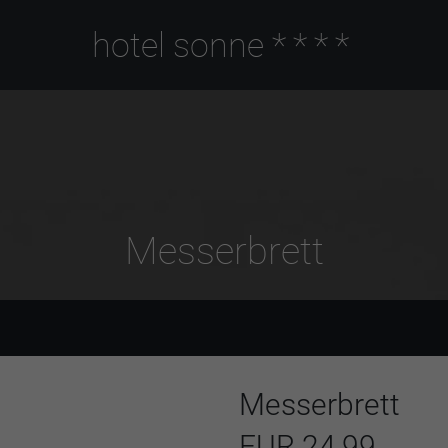
hotel sonne
****
Messerbrett
Messerbrett
EUR 24,99