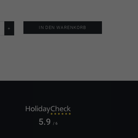
IN DEN WARENKORB
5.9
/ 6