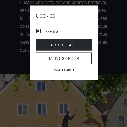
Fussen enchante par son charme médiéval,
ses rues étroites et ses maisons gothiques.
Cookies
Ici, les vacanciers ont de nombreuses
possibilités de faire du shopping et lorsque
Essential
la faim se fait sentir, vous pouvez vous
restaurer avec des spécialités régionales
ACCEPT ALL
dans différents restaurants.
SAUVEGARDER
Cookie Details