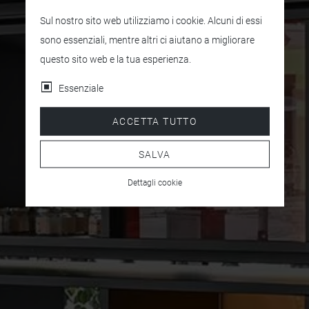
Sul nostro sito web utilizziamo i cookie. Alcuni di essi
sono essenziali, mentre altri ci aiutano a migliorare
questo sito web e la tua esperienza.
Essenziale
ACCETTA TUTTO
SALVA
Dettagli cookie