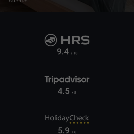
GUARDA
9.4
/ 10
4.5
/ 5
5.9
/ 6