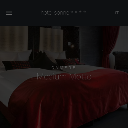
hotel sonne
****
IT
CAMERE
Medium Motto