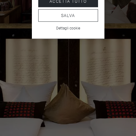
ACCETTA TUTTO
Accappatoio
SALVA
Pantofole
Dettagli cookie
Doccia e vasca