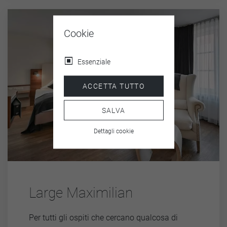
Cookie
Essenziale
ACCETTA TUTTO
SALVA
Dettagli cookie
Large Maximilian
Per tutti gli ospiti che cercano qualcosa di