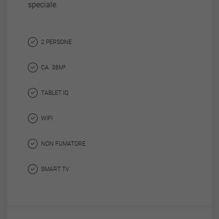
speciale.
2 PERSONE
CA. 38M²
TABLET IQ
WIFI
NON FUMATORE
SMART TV