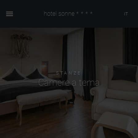
hotel sonne
****
IT
STANZE
Camere a tema