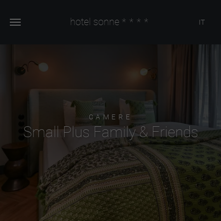
hotel sonne
****
IT
CAMERE
Small Plus Family & Friends