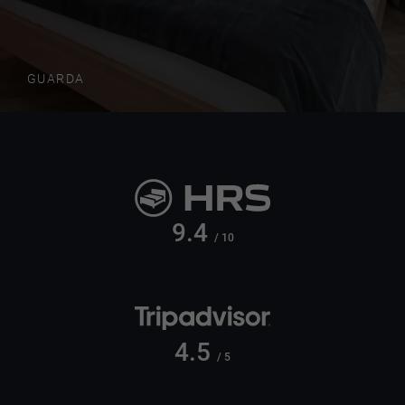
GUARDA
9.4
/ 10
4.5
/ 5