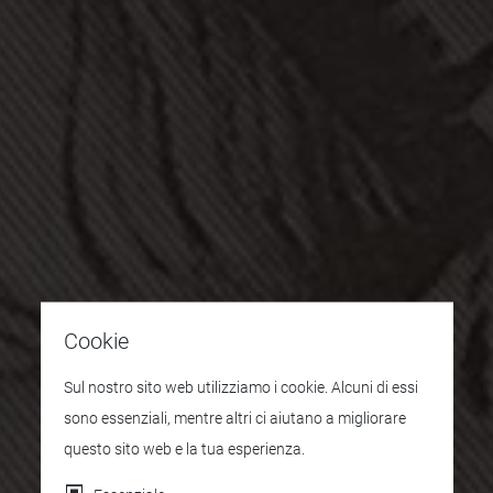
Cookie
Sul nostro sito web utilizziamo i cookie. Alcuni di essi
sono essenziali, mentre altri ci aiutano a migliorare
questo sito web e la tua esperienza.