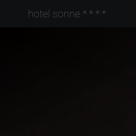
hotel sonne
****