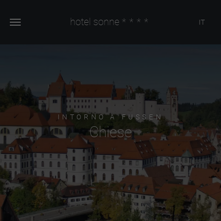
hotel sonne
****
IT
INTORNO A FUSSEN
Chiese