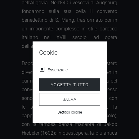
dell’Allgovia. Nell’840 i vescovi di Augsburg
fondarono sulla sua cella il convento
benedettino di S. Mang, trasformato poi in
un imponente complesso in stile barocco
italiano nel XVIII secolo, ad opera
dell’architetto Johann Jakob Herkomer.
Cookie
Dopo la secolarizzazione il monastero
Essenziale
diventava il museo della città di Füssen in
cui rivivono anche i mille anni di storia del
ACCETTA TUTTO
convento che lo ospita. Di grande interesse
sono la biblioteca, la "sala dei principi" con
SALVA
le sue ricche decorazioni, nonché la
Dettagli cookie
cappella dedicata a Sant’Anna (IX secolo),
con la famosa danza macabra di Jakob
Hiebeler (1602): in quest’opera, la più antica