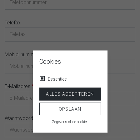
Telefax
Mobiel nummer
Cookies
Essentieel
E-Mailadres
*
ALLES ACCEPTEREN
OPSLAAN
Wachtwoord
*
Gegevens of de cookies