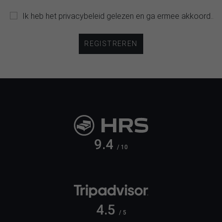
Ik heb het
privacybeleid
gelezen en ga ermee akkoord..
REGISTREREN
9.4
/ 10
4.5
/ 5