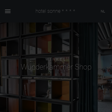
hotel sonne
****
NL
WINKEL
Wunderkammer Shop