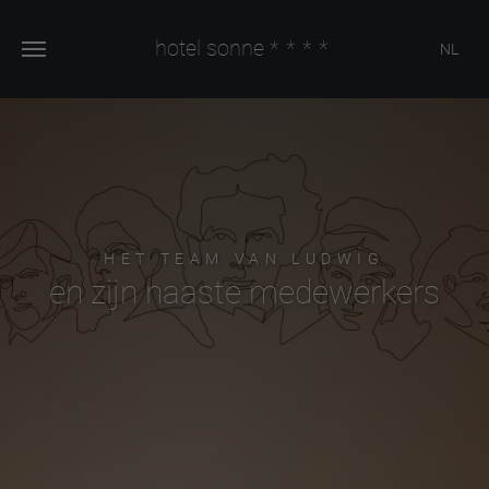
hotel sonne
****
NL
HET TEAM VAN LUDWIG
en zijn naaste medewerkers