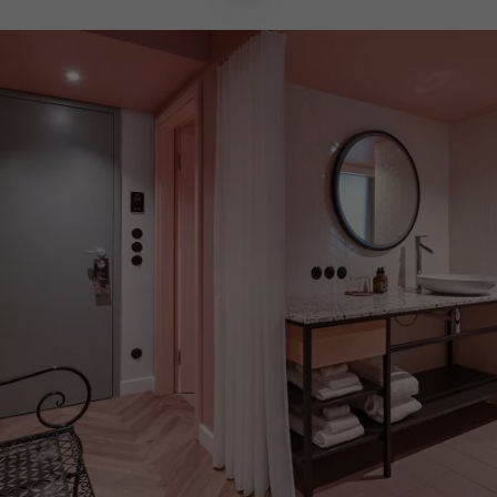
IQ tablet met telefoonfunctie
Schrijftafel
Koelkast / minibar
Veilig
Haardroger
Gratis verzorgingsproducten
Badjas
Slippers
Regendouche
Parketvloer