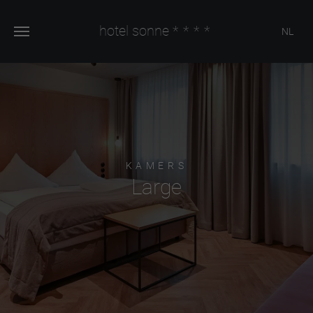
hotel sonne
****
NL
KAMERS
Large