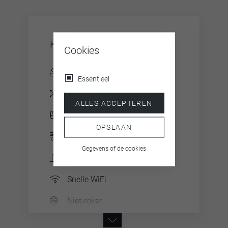
Kenmerken
Cookies
voor 1 - 4 personen
Essentieel
ca. 30 m²
ALLES ACCEPTEREN
Open badkamer
OPSLAAN
Airco
Gegevens of de cookies
Deels een Frans balkon
Snelle WiFi
Niet-roker
40“ flat screen SmartTV