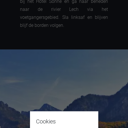
bij het Hotel Sonne en ga naar beneden
naar de rivier Lech via het
voetgangersgebied. Sla linksaf en blijven
blijf de borden volgen.
Cookies