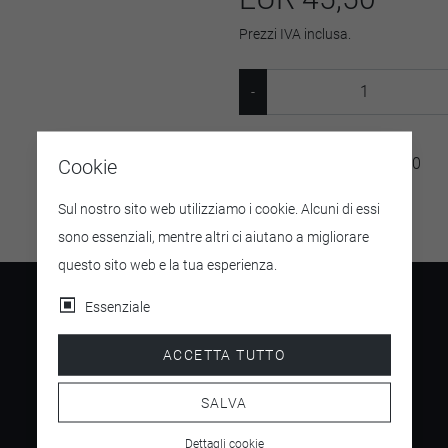
Prezzi IVA inclusa.
SKU:
MIHOFLOWER24400
Cookie
Sul nostro sito web utilizziamo i cookie. Alcuni di essi
sono essenziali, mentre altri ci aiutano a migliorare
questo sito web e la tua esperienza.
Essenziale
ACCETTA TUTTO
4.5
/ 5
SALVA
Dettagli cookie