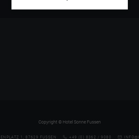
Copyright © Hotel Sonne Fussen
ENPLATZ 1, 87629 FUSSEN
+49 (0) 8362 / 9080
INFO@