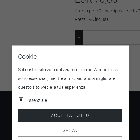
Prezzo per 70pcs. 70pcs = EUR 70
Prezzi IVA inclusa.
Cookie
SKU:
87660
Sul nostro sito web utilizziamo i cookie. Alcuni di essi
sono essenziali, mentre altri ci aiutano a migliorare
questo sito web e la tua esperienza.
Essenziale
ACCETTA TUTTO
4.5
SALVA
/ 5