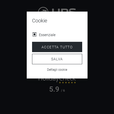
Cookie
9.4
/ 10
Essenziale
ACCETTA TUTTO
4.5
/ 5
SALVA
Dettagli cookie
5.9
/ 6