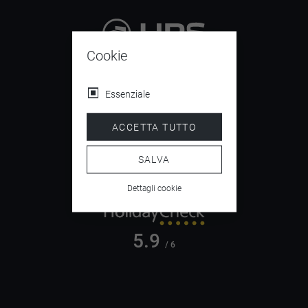
Cookie
9.4
/ 10
Essenziale
ACCETTA TUTTO
4.5
/ 5
SALVA
Dettagli cookie
5.9
/ 6