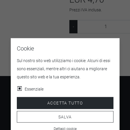
Prezzi IVA inclusa.
SKU:
09268
Cookie
Sul nostro sito web utilizziamo i cookie. Alcuni di essi
sono essenziali, mentre altri ci aiutano a migliorare
questo sito web e la tua esperienza.
Essenziale
ACCETTA TUTTO
4.5
/ 5
SALVA
Dettagli cookie