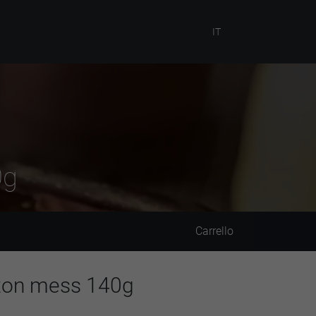
IT
0g
Carrello
eton mess 140g