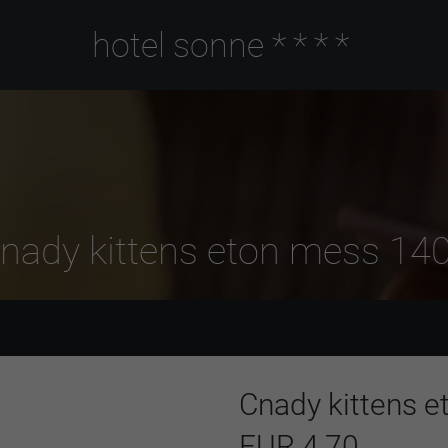
hotel sonne
****
nady kittens eton mess 14
Cnady kittens 
EUR 4,70