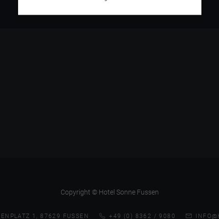
Copyright © Hotel Sonne Fussen
ENPLATZ 1, 87629 FUSSEN
+49 (0) 8362 / 9080
INFO@