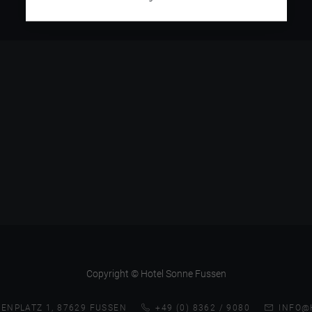
Copyright © Hotel Sonne Fussen
ENPLATZ 1, 87629 FUSSEN
+49 (0) 8362 / 9080
INFO@