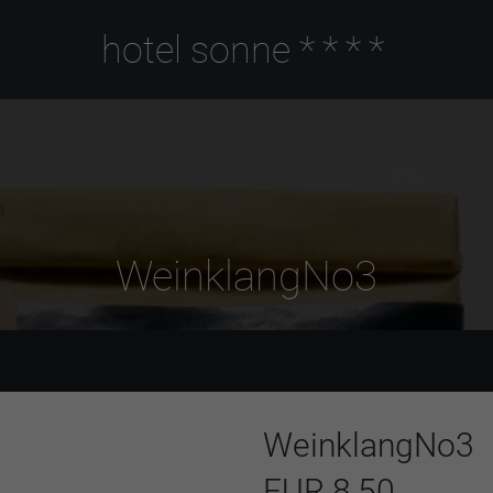
hotel sonne
****
WeinklangNo3
WeinklangNo3
EUR 8,50