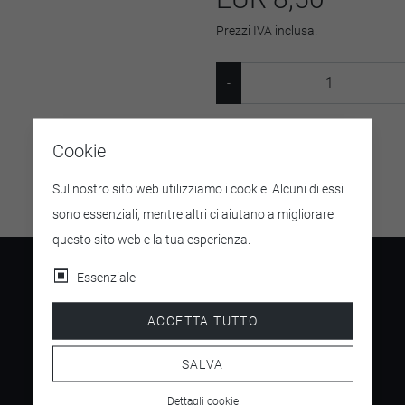
Prezzi IVA inclusa.
SKU:
SW12338.13
Cookie
Sul nostro sito web utilizziamo i cookie. Alcuni di essi
sono essenziali, mentre altri ci aiutano a migliorare
questo sito web e la tua esperienza.
Essenziale
ACCETTA TUTTO
4.5
/ 5
SALVA
Dettagli cookie