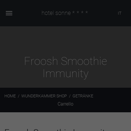
hotel sonne
****
IT
Froosh Smoothie
Immunity
HOME
WUNDERKAMMER SHOP
GETRÄNKE
Carrello