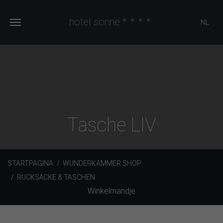
hotel sonne
****
NL
Tasche LIV
STARTPAGINA
WUNDERKAMMER SHOP
RUCKSÄCKE & TASCHEN
Winkelmandje