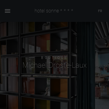
hotel sonne
****
FR
BOUTIQUE
Michael Droste-Laux