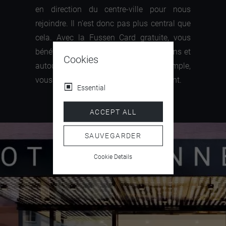
en direction du centre-ville pour nous
rejoindre. Il n'est donc pas plus central que
cela. Avec la Fussen Card gratuite, vous
bénéficiez de nombreux avantages dans et
Cookies
autour de notre beau Fussen. Par exemple,
vous pouvez prendre le bus gratuitement.
Essential
ACCEPT ALL
SAUVEGARDER
Cookie Details