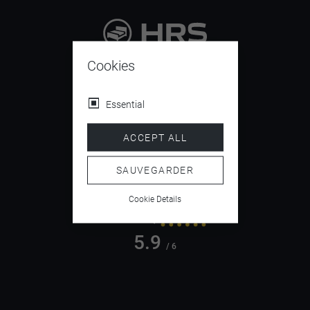
9.4
Cookies
/ 10
Essential
ACCEPT ALL
4.5
/ 5
SAUVEGARDER
Cookie Details
5.9
/ 6