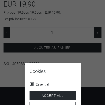
EUR 19,90
Prix pour 19,9pcs. 19,9pcs = EUR 19,90.
Les prix incluent la TVA.
AJOUTER AU PANIER
SKU:
4059331122901
Cookies
Essential
ACCEPT ALL