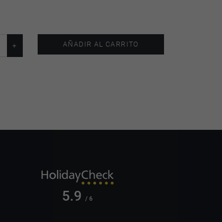
AÑADIR AL CARRITO
5.9
/ 6