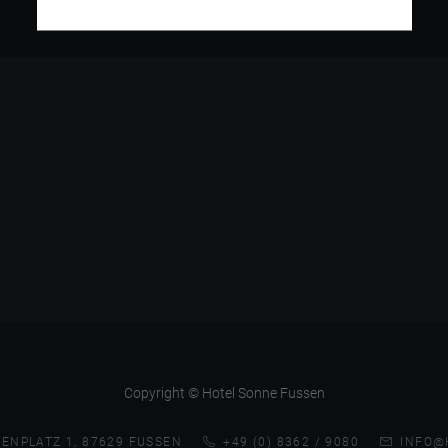
Copyright © Hotel Sonne Fussen
ENPLATZ 1, 87629 FUSSEN
+49 (0) 8362 / 9080
INFO@