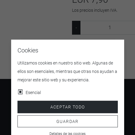
Los precios incluyen IVA.
SKU:
6721
Cookies
Utilizamos cookies en nuestro sitio web. Algunas de
ellos son esenciales, mientras que otras nos ayudan a
mejorar este sitio web y su experiencia.
Esencial
ACEPTAR TODO
4.5
/ 5
GUARDAR
Detalles de las cookies