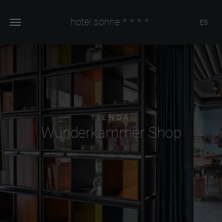
hotel sonne
****
ES
TIENDA
Wunderkammer Shop