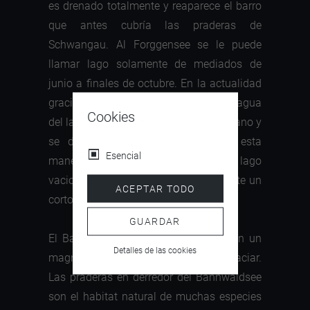
es drenado totalmente y reaparece el barro
que antes cubría las praderas de
Schwangau. Al Forggensee se le puede
llamar lago solamente de mediados de
junio a finales de octubre. En la actualidad
gracias al musical del rey Ludwig el agua
Cookies
del lago se retiene un poco mas temprano y
se drena un poco más tarde, de esta
Esencial
manera el paisaje de luna con un lago
vacio es visible solo en invierno durante un
ACEPTAR TODO
corto período de tiempo.
GUARDAR
El Bannwaldsee y sus alrededores con un
Detalles de las cookies
magnifico ejemplo de un panorama glaciar.
Las praderas en derredor del Bannwaldsee
son el habitat natural de muchas especies